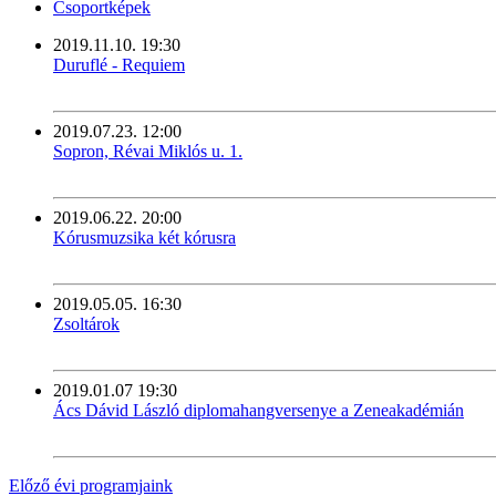
Csoportképek
2019.11.10.
19:30
Duruflé - Requiem
2019.07.23.
12:00
Sopron, Révai Miklós u. 1.
2019.06.22.
20:00
Kórusmuzsika két kórusra
2019.05.05.
16:30
Zsoltárok
2019.01.07
19:30
Ács Dávid László diplomahangversenye a Zeneakadémián
Előző évi programjaink