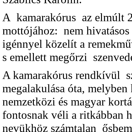
A kamarakórus az elmúlt 2
mottójához: nem hivatásos 
igénnyel közelít a remekmű
s emellett megőrzi szenvedé
A kamarakórus rendkívül szél
megalakulása óta, melyben 
nemzetközi és magyar kortá
fontosnak véli a ritkábban 
nevükhöz számtalan ősbemu