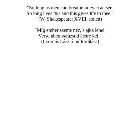
"So long as men can breathe or eye can see,
So long lives this and this gives life to thee."
(W. Shakespeare: XVIII. sonett)
"Míg ember szeme néz, s ajka lehel,
Versemben varázsod életre kel."
(Csordás László műfordítása)