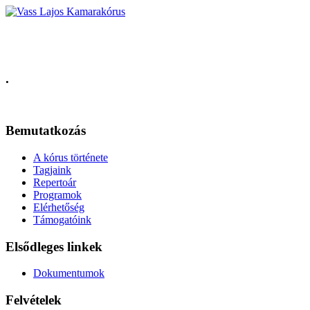
Vass Lajos Kamarakórus
.
Bemutatkozás
A kórus története
Tagjaink
Repertoár
Programok
Elérhetőség
Támogatóink
Elsődleges linkek
Dokumentumok
Felvételek