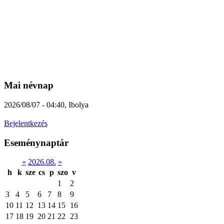
Mai névnap
2026/08/07 - 04:40
,
Ibolya
Bejelentkezés
Eseménynaptár
«
2026.08.
»
h
k
sze
cs
p
szo
v
1
2
3
4
5
6
7
8
9
10
11
12
13
14
15
16
17
18
19
20
21
22
23