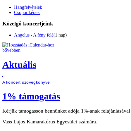
Hangfelvételek
Csoportképek
Közelgő koncertjeink
Angelus - A fény felé
(1 nap)
bővebben
Aktuális
A koncert szövegkönyve
1% támogatás
Kérjük támogasson bennünket adója 1%-ának felajánlásával
Vass Lajos Kamarakórus Egyesület számára.