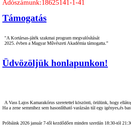
Adószámunk:18625141-1-41
Támogatás
"A Kortársas-játék szakmai program megvalósítását
2025. évben a Magyar Művészeti Akadémia támogatta.”
Üdvözöljük honlapunkon!
A Vass Lajos Kamarakórus szeretettel köszönti, örülünk, hogy elláto
Ha a zene semmihez sem hasonlítható varázsán túl egy igényes,és bará
Próbáink 2026 január 7-től kezdődően minden szerdán 18:30-tól 21:30