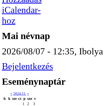
Mai névnap
2026/08/07 - 12:35
,
Ibolya
Bejelentkezés
Eseménynaptár
«
2024.11.
»
h
k
sze
cs
p
szo
v
1
2
3