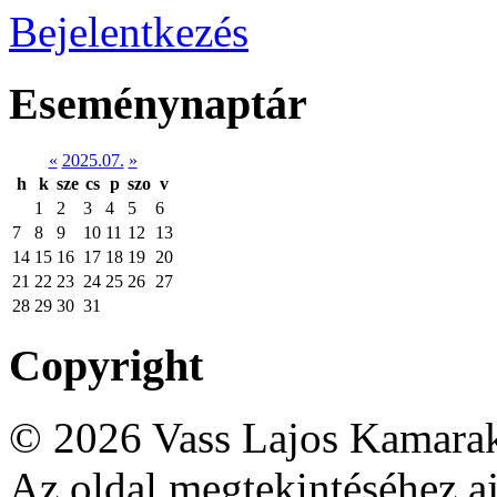
Bejelentkezés
Eseménynaptár
«
2025.07.
»
h
k
sze
cs
p
szo
v
1
2
3
4
5
6
7
8
9
10
11
12
13
14
15
16
17
18
19
20
21
22
23
24
25
26
27
28
29
30
31
Copyright
© 2026 Vass Lajos Kamarak
Az oldal megtekintéséhez aj