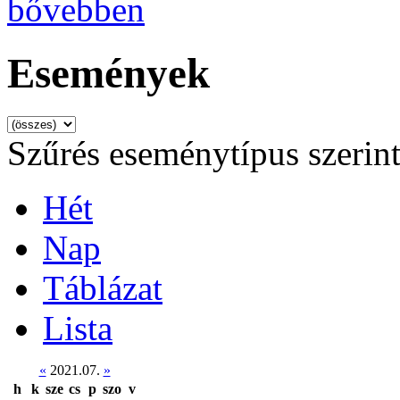
bővebben
Események
Szűrés eseménytípus szerin
Hét
Nap
Táblázat
Lista
«
2021.07.
»
h
k
sze
cs
p
szo
v