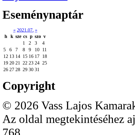
Eseménynaptár
«
2021.07.
»
h
k
sze
cs
p
szo
v
1
2
3
4
5
6
7
8
9
10
11
12
13
14
15
16
17
18
19
20
21
22
23
24
25
26
27
28
29
30
31
Copyright
© 2026 Vass Lajos Kamarak
Az oldal megtekintéséhez aj
768.