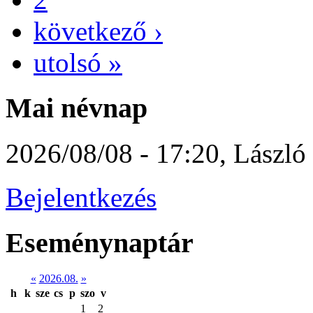
következő ›
utolsó »
Mai névnap
2026/08/08 - 17:20
,
László
Bejelentkezés
Eseménynaptár
«
2026.08.
»
h
k
sze
cs
p
szo
v
1
2