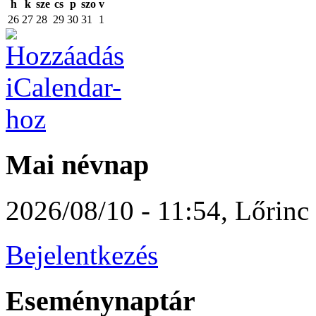
h
k
sze
cs
p
szo
v
26
27
28
29
30
31
1
Mai névnap
2026/08/10 - 11:54
,
Lőrinc
Bejelentkezés
Eseménynaptár