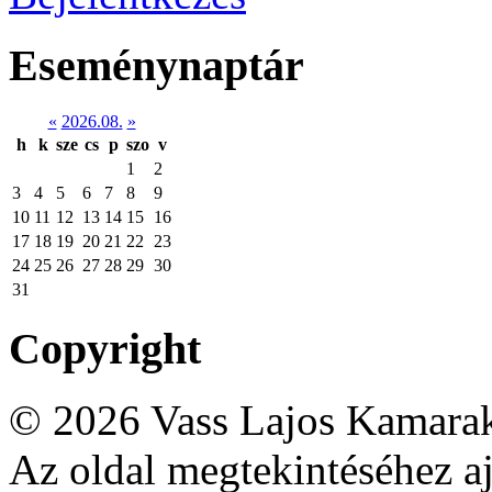
Eseménynaptár
«
2026.08.
»
h
k
sze
cs
p
szo
v
1
2
3
4
5
6
7
8
9
10
11
12
13
14
15
16
17
18
19
20
21
22
23
24
25
26
27
28
29
30
31
Copyright
© 2026 Vass Lajos Kamarak
Az oldal megtekintéséhez aj