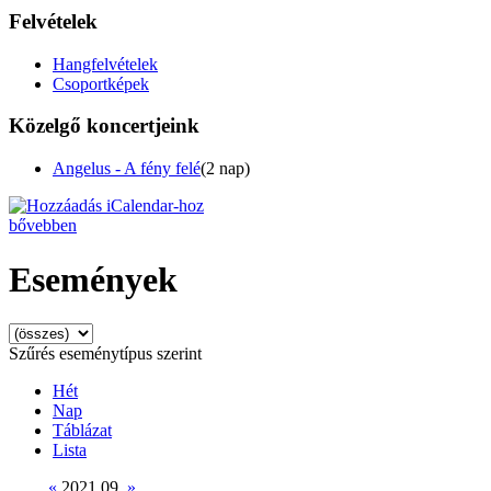
Felvételek
Hangfelvételek
Csoportképek
Közelgő koncertjeink
Angelus - A fény felé
(2 nap)
bővebben
Események
Szűrés eseménytípus szerint
Hét
Nap
Táblázat
Lista
«
2021.09.
»