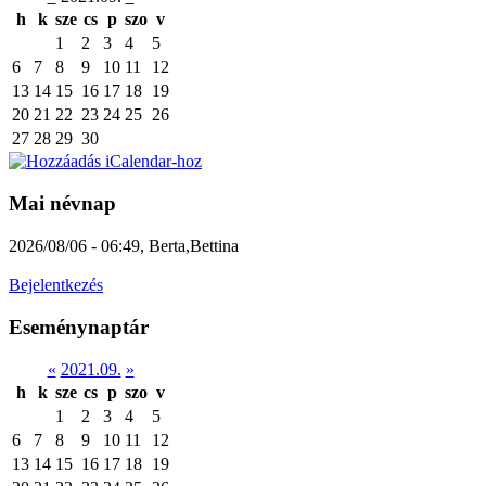
h
k
sze
cs
p
szo
v
1
2
3
4
5
6
7
8
9
10
11
12
13
14
15
16
17
18
19
20
21
22
23
24
25
26
27
28
29
30
Mai névnap
2026/08/06 - 06:49
,
Berta,Bettina
Bejelentkezés
Eseménynaptár
«
2021.09.
»
h
k
sze
cs
p
szo
v
1
2
3
4
5
6
7
8
9
10
11
12
13
14
15
16
17
18
19