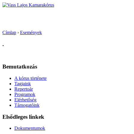
Vass Lajos Kamarakórus
Címlap
›
Események
.
Bemutatkozás
A kórus története
Tagjaink
Repertoár
Programok
Elérhetőség
Támogatóink
Elsődleges linkek
Dokumentumok