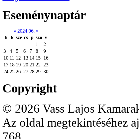
Eseménynaptár
«
2024.06.
»
h
k
sze
cs
p
szo
v
1
2
3
4
5
6
7
8
9
10
11
12
13
14
15
16
17
18
19
20
21
22
23
24
25
26
27
28
29
30
Copyright
© 2026 Vass Lajos Kamarak
Az oldal megtekintéséhez aj
768.