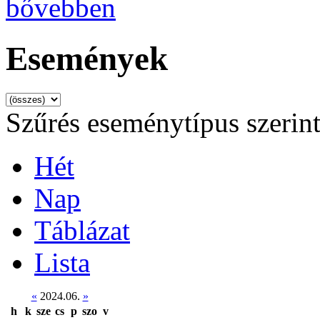
bővebben
Események
Szűrés eseménytípus szerin
Hét
Nap
Táblázat
Lista
«
2024.06.
»
h
k
sze
cs
p
szo
v