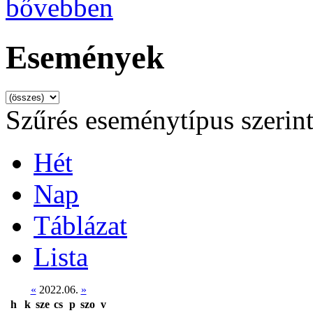
bővebben
Események
Szűrés eseménytípus szerin
Hét
Nap
Táblázat
Lista
«
2022.06.
»
h
k
sze
cs
p
szo
v