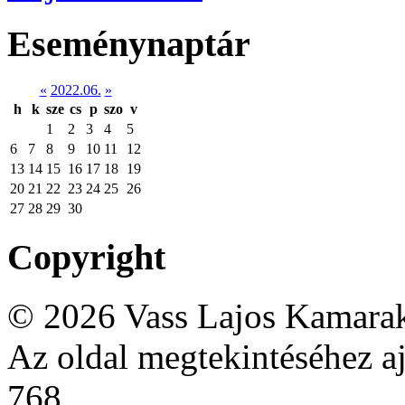
Eseménynaptár
«
2022.06.
»
h
k
sze
cs
p
szo
v
1
2
3
4
5
6
7
8
9
10
11
12
13
14
15
16
17
18
19
20
21
22
23
24
25
26
27
28
29
30
Copyright
© 2026 Vass Lajos Kamarak
Az oldal megtekintéséhez aj
768.