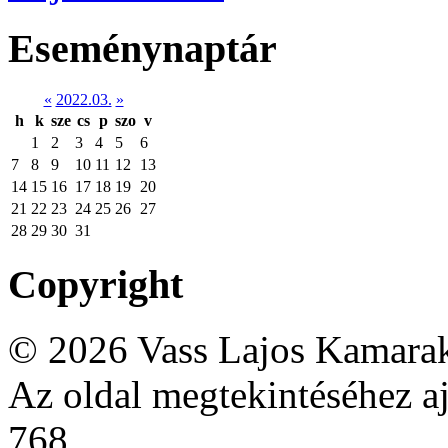
Eseménynaptár
«
2022.03.
»
h
k
sze
cs
p
szo
v
1
2
3
4
5
6
7
8
9
10
11
12
13
14
15
16
17
18
19
20
21
22
23
24
25
26
27
28
29
30
31
Copyright
© 2026 Vass Lajos Kamarak
Az oldal megtekintéséhez aj
768.