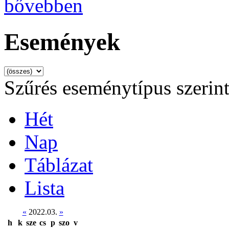
bővebben
Események
Szűrés eseménytípus szerin
Hét
Nap
Táblázat
Lista
«
2022.03.
»
h
k
sze
cs
p
szo
v