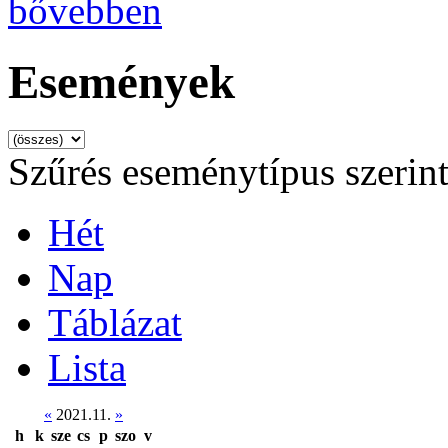
bővebben
Események
Szűrés eseménytípus szerin
Hét
Nap
Táblázat
Lista
«
2021.11.
»
h
k
sze
cs
p
szo
v