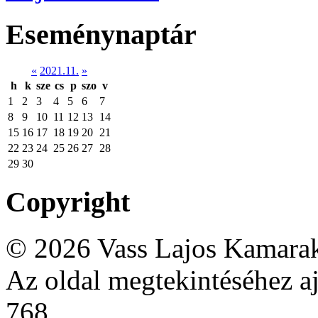
Eseménynaptár
«
2021.11.
»
h
k
sze
cs
p
szo
v
1
2
3
4
5
6
7
8
9
10
11
12
13
14
15
16
17
18
19
20
21
22
23
24
25
26
27
28
29
30
Copyright
© 2026 Vass Lajos Kamarak
Az oldal megtekintéséhez aj
768.