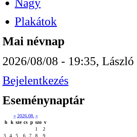
Nagy
Plakátok
Mai névnap
2026/08/08 - 19:35
,
László
Bejelentkezés
Eseménynaptár
«
2026.08.
»
h
k
sze
cs
p
szo
v
1
2
3
4
5
6
7
8
9