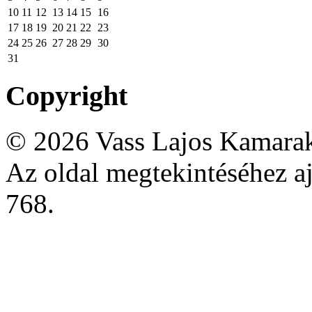
10
11
12
13
14
15
16
17
18
19
20
21
22
23
24
25
26
27
28
29
30
31
Copyright
© 2026 Vass Lajos Kamarak
Az oldal megtekintéséhez aj
768.