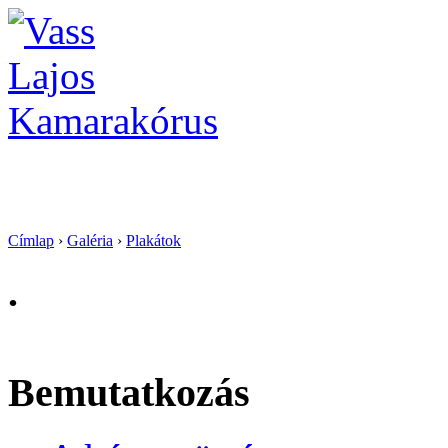
Vass Lajos Kamarak
Címlap
›
Galéria
›
Plakátok
.
Bemutatkozás