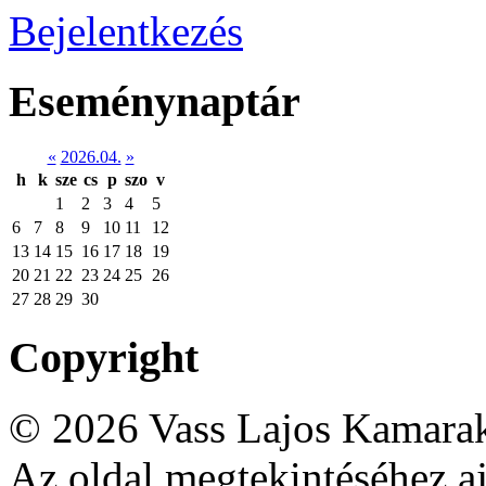
Bejelentkezés
Eseménynaptár
«
2026.04.
»
h
k
sze
cs
p
szo
v
1
2
3
4
5
6
7
8
9
10
11
12
13
14
15
16
17
18
19
20
21
22
23
24
25
26
27
28
29
30
Copyright
© 2026 Vass Lajos Kamarak
Az oldal megtekintéséhez aj