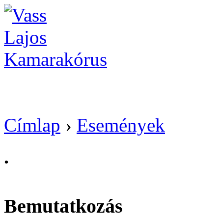
Vass Lajos Kamarak
Címlap
›
Események
.
Bemutatkozás