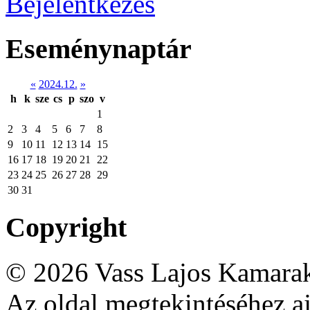
Bejelentkezés
Eseménynaptár
«
2024.12.
»
h
k
sze
cs
p
szo
v
1
2
3
4
5
6
7
8
9
10
11
12
13
14
15
16
17
18
19
20
21
22
23
24
25
26
27
28
29
30
31
Copyright
© 2026 Vass Lajos Kamarak
Az oldal megtekintéséhez aj