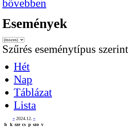
bővebben
Események
Szűrés eseménytípus szerin
Hét
Nap
Táblázat
Lista
«
2024.12.
»
h
k
sze
cs
p
szo
v