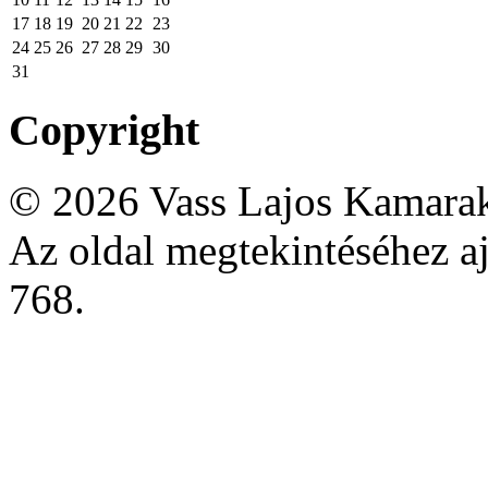
17
18
19
20
21
22
23
24
25
26
27
28
29
30
31
Copyright
© 2026 Vass Lajos Kamarak
Az oldal megtekintéséhez aj
768.