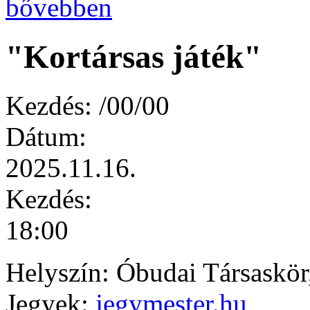
bővebben
"Kortársas játék"
Kezdés:
/00/00
Dátum:
2025.11.16.
Kezdés:
18:00
Helyszín: Óbudai Társaskör
Jegyek:
jegymester.hu