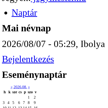
Naptár
Mai névnap
2026/08/07 - 05:29
,
Ibolya
Bejelentkezés
Eseménynaptár
«
2026.08.
»
h
k
sze
cs
p
szo
v
1
2
3
4
5
6
7
8
9
10
11
12
13
14
15
16