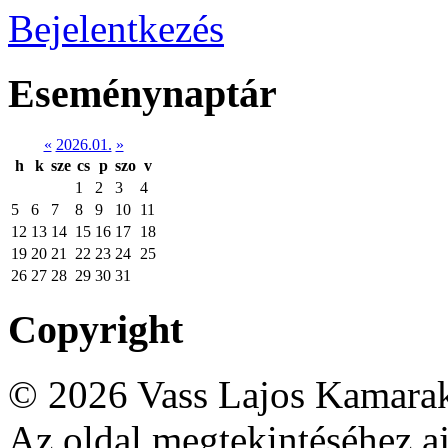
Bejelentkezés
Eseménynaptár
«
2026.01.
»
h
k
sze
cs
p
szo
v
1
2
3
4
5
6
7
8
9
10
11
12
13
14
15
16
17
18
19
20
21
22
23
24
25
26
27
28
29
30
31
Copyright
© 2026 Vass Lajos Kamarak
Az oldal megtekintéséhez aj