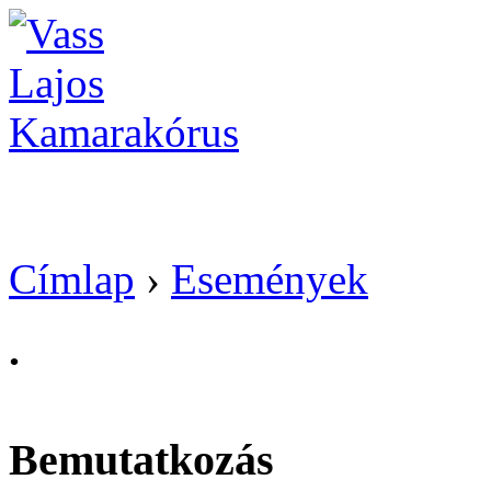
Vass Lajos Kamarak
Címlap
›
Események
.
Bemutatkozás