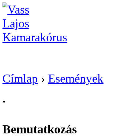
Vass Lajos Kamarak
Címlap
›
Események
.
Bemutatkozás