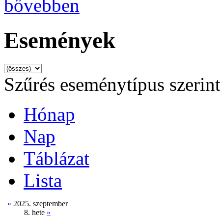
bővebben
Események
Szűrés eseménytípus szerin
Hónap
Nap
Táblázat
Lista
«
2025. szeptember
8. hete
»