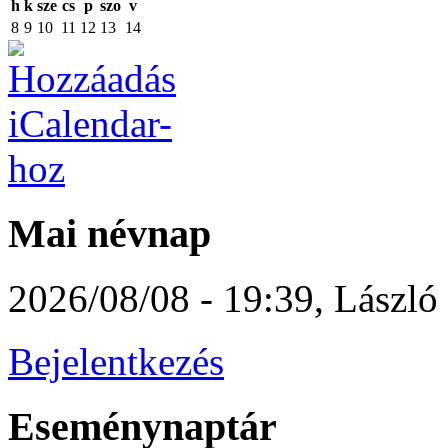
h
k
sze
cs
p
szo
v
8
9
10
11
12
13
14
Mai névnap
2026/08/08 - 19:39
,
László
Bejelentkezés
Eseménynaptár