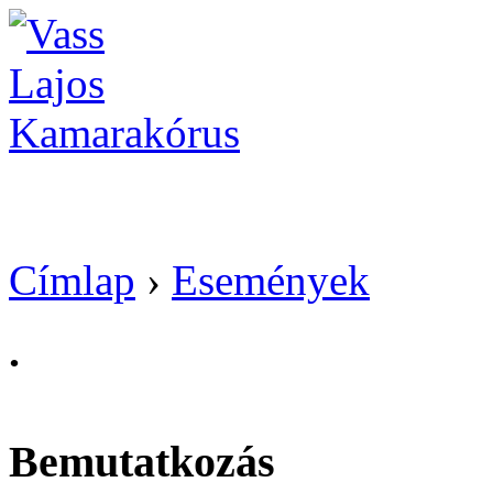
Vass Lajos Kamarak
Címlap
›
Események
.
Bemutatkozás