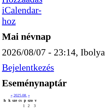
Mai névnap
2026/08/07 - 23:14
,
Ibolya
Bejelentkezés
Eseménynaptár
«
2025.08.
»
h
k
sze
cs
p
szo
v
1
2
3