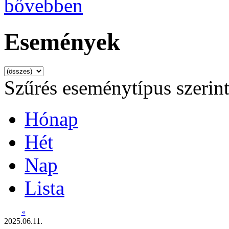
bővebben
Események
Szűrés eseménytípus szerin
Hónap
Hét
Nap
Lista
«
2025.06.11.