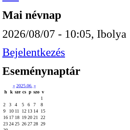
Mai névnap
2026/08/07 - 10:05
,
Ibolya
Bejelentkezés
Eseménynaptár
«
2025.06.
»
h
k
sze
cs
p
szo
v
1
2
3
4
5
6
7
8
9
10
11
12
13
14
15
16
17
18
19
20
21
22
23
24
25
26
27
28
29