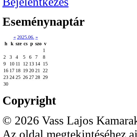
Bejelentkezés
Eseménynaptár
«
2025.06.
»
h
k
sze
cs
p
szo
v
1
2
3
4
5
6
7
8
9
10
11
12
13
14
15
16
17
18
19
20
21
22
23
24
25
26
27
28
29
30
Copyright
© 2026 Vass Lajos Kamarak
Az oldal megtekintéséhez aj