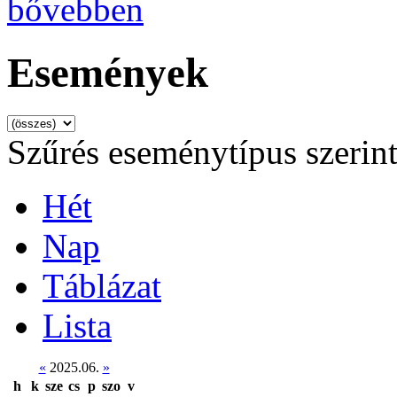
bővebben
Események
Szűrés eseménytípus szerin
Hét
Nap
Táblázat
Lista
«
2025.06.
»
h
k
sze
cs
p
szo
v